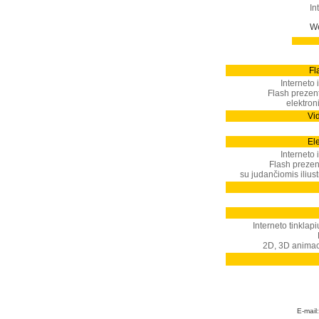
In
We
Fl
Interneto i
Flash prezent
elektron
Vid
El
Interneto i
Flash prezen
su judančiomis iliust
Interneto tinklap
2D, 3D animacij
E-mail